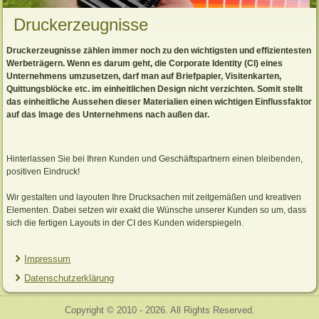
Druckerzeugnisse
Partner in Sachen Druckvorstufe.
Multi-Channel-Retailing aus einer Hand!
Druckerzeugnisse zählen immer noch zu den wichtigsten und effizientesten
Werbeträgern. Wenn es darum geht, die Corporate Identity (CI) eines
Katalogproduktion • Database Publishing • Flyer •
Unternehmens umzusetzen, darf man auf Briefpapier, Visitenkarten,
Anzeigen
Quittungsblöcke etc. im einheitlichen Design nicht verzichten. Somit stellt
das einheitliche Aussehen dieser Materialien einen wichtigen Einflussfaktor
auf das Image des Unternehmens nach außen dar.
Hinterlassen Sie bei Ihren Kunden und Geschäftspartnern einen bleibenden,
positiven Eindruck!
Wir gestalten und layouten Ihre Drucksachen mit zeitgemäßen und kreativen
Elementen. Dabei setzen wir exakt die Wünsche unserer Kunden so um, dass
sich die fertigen Layouts in der CI des Kunden widerspiegeln.
Impressum
Datenschutzerklärung
Copyright © 2010 - 2026. All Rights Reserved.